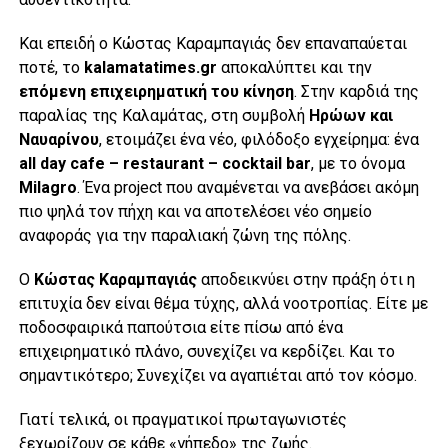
Και επειδή ο Κώστας Καραμπαγιάς δεν επαναπαύεται
ποτέ, το
kalamatatimes.gr
αποκαλύπτει και την
επόμενη επιχειρηματική του κίνηση
. Στην καρδιά της
παραλίας της Καλαμάτας, στη συμβολή
Ηρώων και
Ναυαρίνου
, ετοιμάζει ένα νέο, φιλόδοξο εγχείρημα: ένα
all day cafe – restaurant – cocktail bar
, με το όνομα
Milagro
. Ένα project που αναμένεται να ανεβάσει ακόμη
πιο ψηλά τον πήχη και να αποτελέσει νέο σημείο
αναφοράς για την παραλιακή ζώνη της πόλης.
Ο
Κώστας Καραμπαγιάς
αποδεικνύει στην πράξη ότι η
επιτυχία δεν είναι θέμα τύχης, αλλά νοοτροπίας. Είτε με
ποδοσφαιρικά παπούτσια είτε πίσω από ένα
επιχειρηματικό πλάνο, συνεχίζει να κερδίζει. Και το
σημαντικότερο; Συνεχίζει να αγαπιέται από τον κόσμο.
Γιατί τελικά, οι πραγματικοί πρωταγωνιστές
ξεχωρίζουν σε κάθε «γήπεδο» της ζωής.