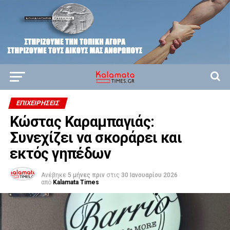
ΕΠΙΧΕΙΡΉΣΕΙΣ
Κώστας Καραμπαγιάς:
Συνεχίζει να σκοράρει και
εκτός γηπέδων
Ανέβηκε
5 μήνες πριν
στις
30 Ιανουαρίου 2026
από
Kalamata Times