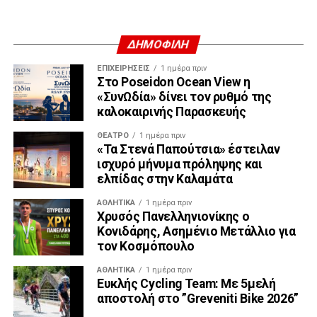
ΔΗΜΟΦΙΛΗ
ΕΠΙΧΕΙΡΉΣΕΙΣ
1 ημέρα πριν
Στο Poseidon Ocean View η
«ΣυνΩδία» δίνει τον ρυθμό της
καλοκαιρινής Παρασκευής
ΘΈΑΤΡΟ
1 ημέρα πριν
«Τα Στενά Παπούτσια» έστειλαν
ισχυρό μήνυμα πρόληψης και
ελπίδας στην Καλαμάτα
ΑΘΛΗΤΙΚΆ
1 ημέρα πριν
Χρυσός Πανελληνιονίκης ο
Κονιδάρης, Ασημένιο Μετάλλιο για
τον Κοσμόπουλο
ΑΘΛΗΤΙΚΆ
1 ημέρα πριν
Ευκλής Cycling Team: Με 5μελή
αποστολή στο ”Greveniti Bike 2026”