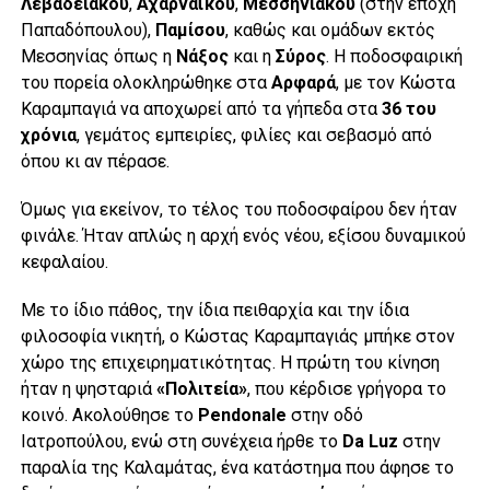
Λεβαδειακού
,
Αχαρναϊκού
,
Μεσσηνιακού
(στην εποχή
Παπαδόπουλου),
Παμίσου
, καθώς και ομάδων εκτός
Μεσσηνίας όπως η
Νάξος
και η
Σύρος
. Η ποδοσφαιρική
του πορεία ολοκληρώθηκε στα
Αρφαρά
, με τον Κώστα
Καραμπαγιά να αποχωρεί από τα γήπεδα στα
36 του
χρόνια
, γεμάτος εμπειρίες, φιλίες και σεβασμό από
όπου κι αν πέρασε.
Όμως για εκείνον, το τέλος του ποδοσφαίρου δεν ήταν
φινάλε. Ήταν απλώς η αρχή ενός νέου, εξίσου δυναμικού
κεφαλαίου.
Με το ίδιο πάθος, την ίδια πειθαρχία και την ίδια
φιλοσοφία νικητή, ο Κώστας Καραμπαγιάς μπήκε στον
χώρο της επιχειρηματικότητας. Η πρώτη του κίνηση
ήταν η ψησταριά
«Πολιτεία»
, που κέρδισε γρήγορα το
κοινό. Ακολούθησε το
Pendonale
στην οδό
Ιατροπούλου, ενώ στη συνέχεια ήρθε το
Da Luz
στην
παραλία της Καλαμάτας, ένα κατάστημα που άφησε το