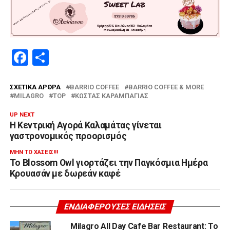
Facebook
Μοιραστείτε
ΣΧΕΤΙΚΆ ΆΡΘΡΑ
BARRIO COFFEE
BARRIO COFFEE & MORE
MILAGRO
TOP
ΚΏΣΤΑΣ ΚΑΡΑΜΠΆΓΙΑΣ
UP NEXT
Η Κεντρική Αγορά Καλαμάτας γίνεται
γαστρονομικός προορισμός
ΜΗΝ ΤΟ ΧΆΣΕΙΣ!!!
Το Blossom Owl γιορτάζει την Παγκόσμια Ημέρα
Κρουασάν με δωρεάν καφέ
ΕΝΔΙΑΦΈΡΟΥΣΕΣ ΕΙΔΉΣΕΙΣ
Milagro All Day Cafe Bar Restaurant: Το