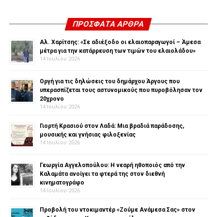
ΠΡΌΣΦΑΤΑ ΆΡΘΡΑ
Αλ. Χαρίτσης: «Σε αδιέξοδο οι ελαιοπαραγωγοί – Άμεσα
μέτρα για την κατάρρευση των τιμών του ελαιολάδου»
14 Ιουλίου 2026
Οργή για τις δηλώσεις του δημάρχου Άργους που
υπερασπίζεται τους αστυνομικούς που πυροβόλησαν τον
20χρονο
14 Ιουλίου 2026
Γιορτή Κρασιού στον Λαδά: Μια βραδιά παράδοσης,
μουσικής και γνήσιας φιλοξενίας
14 Ιουλίου 2026
Γεωργία Αγγελοπούλου: Η νεαρή ηθοποιός από την
Καλαμάτα ανοίγει τα φτερά της στον διεθνή
κινηματογράφο
14 Ιουλίου 2026
Προβολή του ντοκιμαντέρ «Ζούμε Ανάμεσα Σας» στον