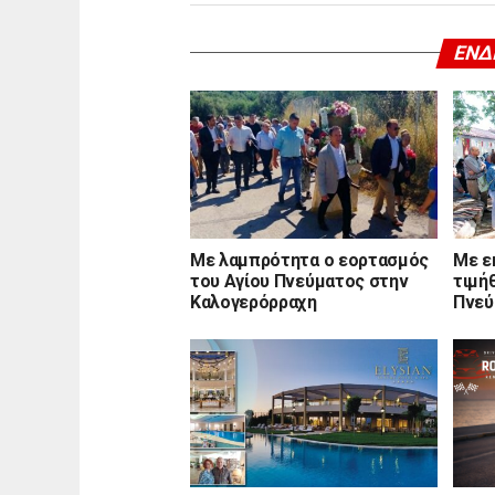
ΕΝΔ
Με λαμπρότητα ο εορτασμός
Με ε
του Αγίου Πνεύματος στην
τιμή
Καλογερόρραχη
Πνεύ