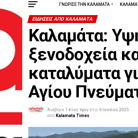
ΓΝΩΡΙΣΕ ΤΗΝ ΚΑΛΑΜΑΤΑ
ΚΑΛΑΜΑ
ΕΙΔΗΣΕΙΣ ΑΠΟ ΚΑΛΑΜΑΤΑ
Καλαμάτα: Υψ
ξενοδοχεία κα
καταλύματα γι
Αγίου Πνεύμα
Ανέβηκε
1 έτος πριν
στις
6 Ιουνίου 2025
από
Kalamata Times