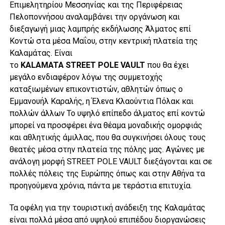
Επιμελητηρίου Μεσσηνίας και της Περιφέρειας
Πελοποννήσου αναλαμβάνει την οργάνωση και
διεξαγωγή μιας λαμπρής εκδήλωσης Άλματος επί
Κοντώ στα μέσα Μαΐου, στην κεντρική πλατεία της
Καλαμάτας. Είναι
το
KALAMATA
STREET
POLE
VAULT
που θα έχει
μεγάλο ενδιαφέρον λόγω της συμμετοχής
καταξιωμένων επικοντιστών, αθλητών όπως ο
Εμμανουήλ Καραλής, η Έλενα Κλαούντια Πόλακ και
πολλών άλλων Το υψηλό επίπεδο άλματος επί κοντώ
μπορεί να προσφέρει ένα θέαμα μοναδικής ομορφιάς
και αθλητικής άμιλλας, που θα συγκινήσει όλους τους
θεατές μέσα στην πλατεία της πόλης μας. Αγώνες με
ανάλογη μορφή STREET POLE VAULT διεξάγονται και σε
πολλές πόλεις της Ευρώπης όπως και στην Αθήνα τα
προηγούμενα χρόνια, πάντα με τεράστια επιτυχία.
Τα οφέλη για την τουριστική ανάδειξη της Καλαμάτας
είναι πολλά μέσα από υψηλού επιπέδου διοργανώσεις