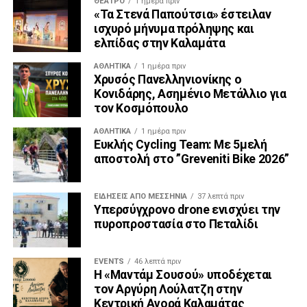
ΘΈΑΤΡΟ
1 ημέρα πριν
«Τα Στενά Παπούτσια» έστειλαν
ισχυρό μήνυμα πρόληψης και
ελπίδας στην Καλαμάτα
ΑΘΛΗΤΙΚΆ
1 ημέρα πριν
Χρυσός Πανελληνιονίκης ο
Κονιδάρης, Ασημένιο Μετάλλιο για
τον Κοσμόπουλο
ΑΘΛΗΤΙΚΆ
1 ημέρα πριν
Ευκλής Cycling Team: Με 5μελή
αποστολή στο ”Greveniti Bike 2026”
ΕΙΔΉΣΕΙΣ ΑΠΟ ΜΕΣΣΗΝΊΑ
37 λεπτά πριν
Υπερσύγχρονο drone ενισχύει την
πυροπροστασία στο Πεταλίδι
EVENTS
46 λεπτά πριν
Η «Μαντάμ Σουσού» υποδέχεται
τον Αργύρη Λούλατζη στην
Κεντρική Αγορά Καλαμάτας