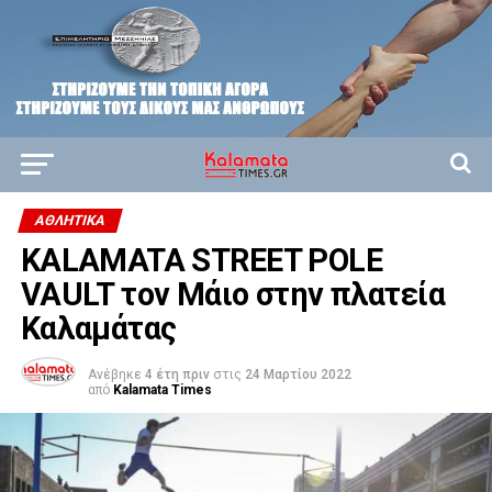
ΑΘΛΗΤΙΚΆ
KALAMATA STREET POLE
VAULT τον Μάιο στην πλατεία
Καλαμάτας
Ανέβηκε
4 έτη πριν
στις
24 Μαρτίου 2022
από
Kalamata Times