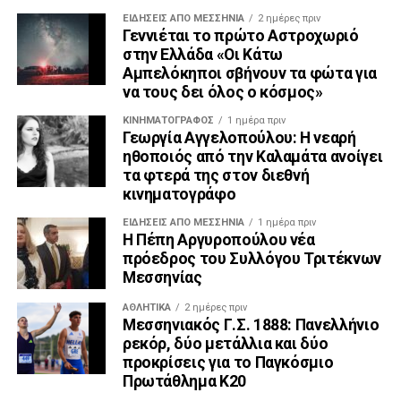
ΕΙΔΉΣΕΙΣ ΑΠΟ ΜΕΣΣΗΝΊΑ
2 ημέρες πριν
Γεννιέται το πρώτο Αστροχωριό
στην Ελλάδα «Οι Κάτω
Αμπελόκηποι σβήνουν τα φώτα για
να τους δει όλος ο κόσμος»
ΚΙΝΗΜΑΤΟΓΡΆΦΟΣ
1 ημέρα πριν
Γεωργία Αγγελοπούλου: Η νεαρή
ηθοποιός από την Καλαμάτα ανοίγει
τα φτερά της στον διεθνή
κινηματογράφο
ΕΙΔΉΣΕΙΣ ΑΠΟ ΜΕΣΣΗΝΊΑ
1 ημέρα πριν
Η Πέπη Αργυροπούλου νέα
πρόεδρος του Συλλόγου Τριτέκνων
Μεσσηνίας
ΑΘΛΗΤΙΚΆ
2 ημέρες πριν
Μεσσηνιακός Γ.Σ. 1888: Πανελλήνιο
ρεκόρ, δύο μετάλλια και δύο
προκρίσεις για το Παγκόσμιο
Πρωτάθλημα Κ20