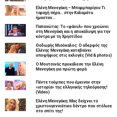
Ελένη Μενεγάκη – Μπαρμπαρίγου Τι
ταραχή πήρα… στην Καλαμάτα
ήμασταν…
Παπανώτας: To «φάουλ» που χρεώνει
στη Μενεγάκη και η αποκάλυψη για την
κόντρα με τη Χρηστίδου
Θοδωρής Μισόκαλος: Ο αδερφός της
Ελένης Μενεγάκη κατεβαίνει
υποψήφιος στις εκλογές (Vid & photos)
O Μουτσινάς προκάλεσε την Ελένη
Μενεγάκη για πρώτη φορά
Πέντε τούμπες που έμειναν στην
«ιστορία» της ελληνικής τηλεόρασης!
(Video)
Ελένη Μενεγάκη: Μας δείχνει το
χριστουγεννιάτικο δέντρο που στόλισε
στο σπίτι της!