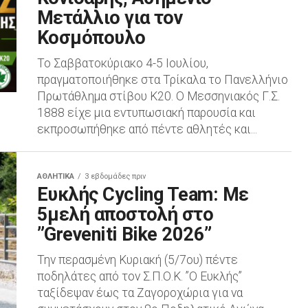
Μετάλλιο για τον
Κοσμόπουλο
Το Σαββατοκύριακο 4-5 Ιουλίου,
πραγματοποιήθηκε στα Τρίκαλα το Πανελλήνιο
Πρωτάθλημα στίβου Κ20. Ο Μεσσηνιακός Γ.Σ.
1888 είχε μια εντυπωσιακή παρουσία και
εκπροσωπήθηκε από πέντε αθλητές και...
ΑΘΛΗΤΙΚΆ
3 εβδομάδες πριν
Ευκλής Cycling Team: Με
5μελή αποστολή στο
”Greveniti Bike 2026”
Την περασμένη Κυριακή (5/7ου) πέντε
ποδηλάτες από τον Σ.Π.Ο.Κ. ”Ο Ευκλής”
ταξίδεψαν έως τα Ζαγοροχώρια για να