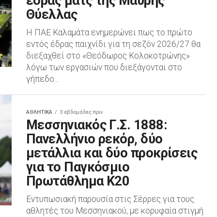
έδρας ματς της Μαύρης
Θύελλας
Η ΠΑΕ Καλαμάτα ενημερώνει πως το πρώτο
εντός έδρας παιχνίδι για τη σεζόν 2026/27 θα
διεξαχθεί στο «Θεόδωρος Κολοκοτρώνης»
λόγω των εργασιών που διεξάγονται στο
γήπεδο...
ΑΘΛΗΤΙΚΆ
3 εβδομάδες πριν
Μεσσηνιακός Γ.Σ. 1888:
Πανελλήνιο ρεκόρ, δύο
μετάλλια και δύο προκρίσεις
για το Παγκόσμιο
Πρωτάθλημα Κ20
Εντυπωσιακή παρουσία στις Σέρρες για τους
αθλητές του Μεσσηνιακού, με κορυφαία στιγμή